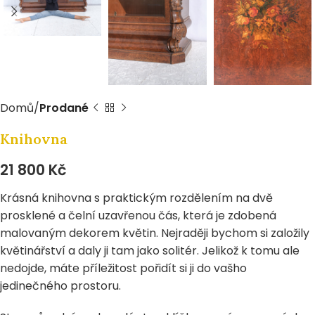
Domů
Prodané
Knihovna
21 800
Kč
Krásná knihovna s praktickým rozdělením na dvě
prosklené a čelní uzavřenou čás, která je zdobená
malovaným dekorem květin. Nejraději bychom si založily
květinářství a daly ji tam jako solitér. Jelikož k tomu ale
nedojde, máte příležitost pořidít si ji do vašho
jedinečného prostoru.