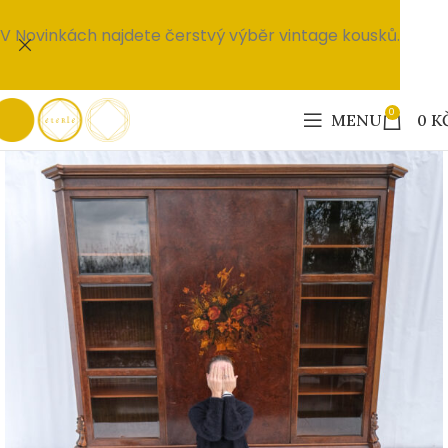
V Novinkách najdete čerstvý výběr vintage kousků.
0
MENU
0
K
PRODÁNO