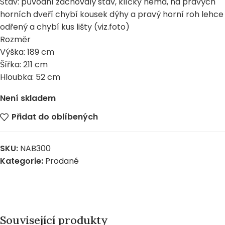
Stav: původní zachovalý stav, klíčky nemá, na pravých
horních dveří chybí kousek dýhy a pravý horní roh lehce
odřený a chybí kus lišty (viz.foto)
Rozměr
Výška: 189 cm
Šířka: 211 cm
Hloubka: 52 cm
Není skladem
Přidat do oblíbených
SKU:
NAB300
Kategorie:
Prodané
Související produkty