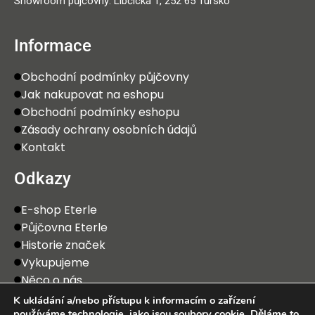
Showroom půjčovny: Libčická 1, 252 65 Tursko
Informace
Obchodní podmínky půjčovny
Jak nakupovat na eshopu
Obchodní podmínky eshopu
Zásady ochrany osobních údajů
Kontakt
Odkazy
E-shop Eterle
Půjčovna Eterle
Historie značek
Vykupujeme
Něco o nás
K ukládání a/nebo přístupu k informacím o zařízení
používáme technologie, jako jsou soubory cookie. Děláme to,