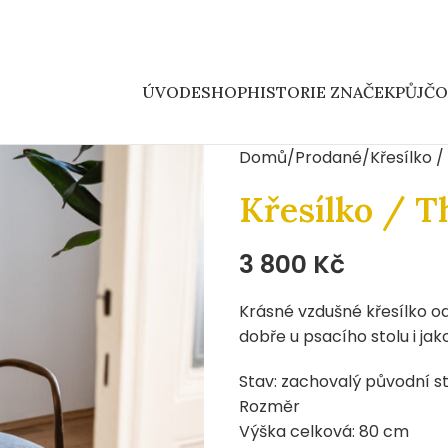
ÚVOD
ESHOP
HISTORIE ZNAČEK
PŮJČ
Domů
Prodané
Křesílko 
Křesílko / T
3 800
Kč
Krásné vzdušné křesílko od
dobře u psacího stolu i jak
Stav: zachovalý původní s
Rozměr
Výška celková: 80 cm