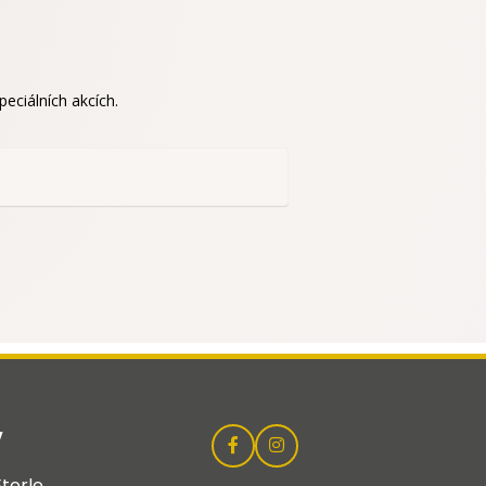
eciálních akcích.
y
terle