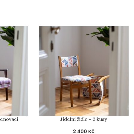
PRODÁNO
renovaci
Jídelní židle – 2 kusy
2 400
Kč