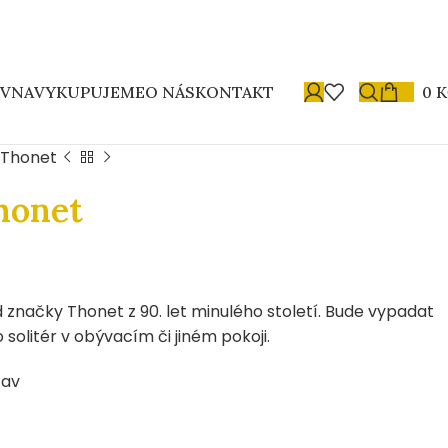
OVNA
VYKUPUJEME
O NÁS
KONTAKT
0
K
/ Thonet
honet
 značky Thonet z 90. let minulého století. Bude vypadat
o solitér v obývacím či jiném pokoji.
tav