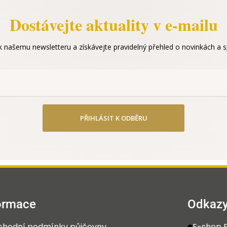
Dostávejte aktuality v e-mailu
 k našemu newsletteru a získávejte pravidelný přehled o novinkách a sp
PŘIHLÁSIT K ODBĚRU
ormace
Odkaz
hodní podmínky půjčovny
E-shop E