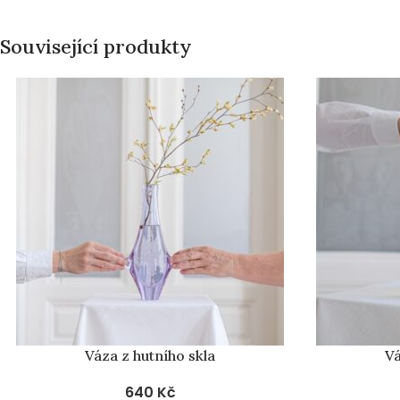
Související produkty
PRODÁNO
PRODÁNO
Váza z hutního skla
Vá
640
Kč