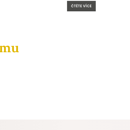
ČTĚTE VÍCE
amu