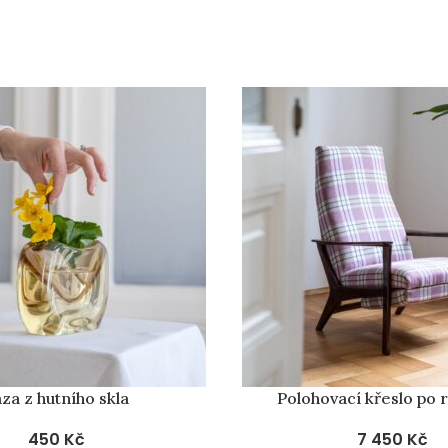
PRODÁNO
za z hutního skla
Polohovací křeslo po 
450
Kč
7 450
Kč