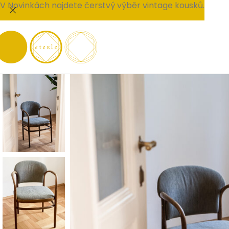
V Novinkách najdete čerstvý výběr vintage kousků.
PRODÁNO