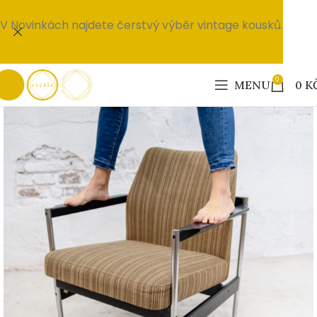
V Novinkách najdete čerstvý výběr vintage kousků.
0
MENU
0
K
PRODÁNO