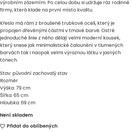
výrobním zázemím. Po celou dobu si udržuje ráz rodinné
firmy, která klade na první místo kvalitu.
Křeslo má rám z broušené trubkové oceli, který je
propojen dřevěnými částmi v tmavé barvě. Ostré
jednoduché linie z něho dělají velmi moderní kousek,
který snese jak minimalistické čalounění v tlumených
barvách tak i naopak velmi výraznou látku v jasných
tónech.
Stav: původní zachovalý stav
Rozměr
Výška: 79 cm
Šířka: 65 cm
Hloubka: 69 cm
Není skladem
Přidat do oblíbených