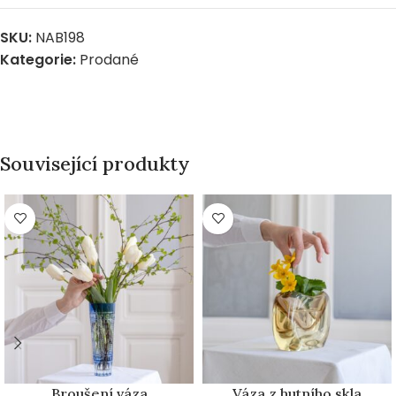
SKU:
NAB198
Kategorie:
Prodané
Související produkty
PRODÁNO
PRODÁNO
Broušení váza
Váza z hutního skla