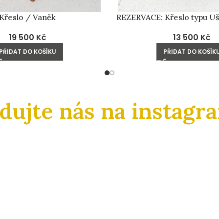
Křeslo / Vaněk
REZERVACE: Křeslo typu Uš
19 500
Kč
13 500
Kč
PŘIDAT DO KOŠÍKU
PŘIDAT DO KOŠÍK
edujte nás na instagr