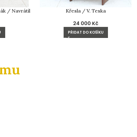
ák / Navrátil
Křesla / V. Teska
24 000
Kč
U
PŘIDAT DO KOŠÍKU
amu