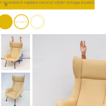
V Novinkách najdete čerstvý výběr vintage kousků.
PRODÁNO