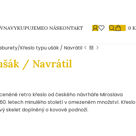
OVNA
VYKUPUJEME
O NÁS
KONTAKT
0
K
taburety
Křeslo typu ušák / Navrátil
ušák / Navrátil
ceněné retro křeslo od českého návrháře Miroslava
 60. letech minulého století v omezeném množství. Křeslo
vý skelet doplněný o kovové podnoží.