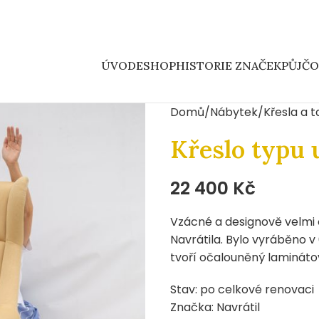
ÚVOD
ESHOP
HISTORIE ZNAČEK
PŮJČ
Domů
Nábytek
Křesla a 
Křeslo typu 
22 400
Kč
Vzácné a designově velmi 
Navrátila. Bylo vyráběno v
tvoří očalouněný lamináto
Stav: po celkové renovaci
Značka: Navrátil