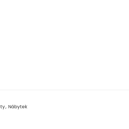
ety
,
Nábytek