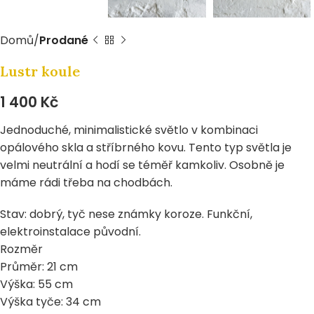
Domů
Prodané
Lustr koule
1 400
Kč
Jednoduché, minimalistické světlo v kombinaci
opálového skla a stříbrného kovu. Tento typ světla je
velmi neutrální a hodí se téměř kamkoliv. Osobně je
máme rádi třeba na chodbách.
Stav: dobrý, tyč nese známky koroze. Funkční,
elektroinstalace původní.
Rozměr
Průměr: 21 cm
Výška: 55 cm
Výška tyče: 34 cm