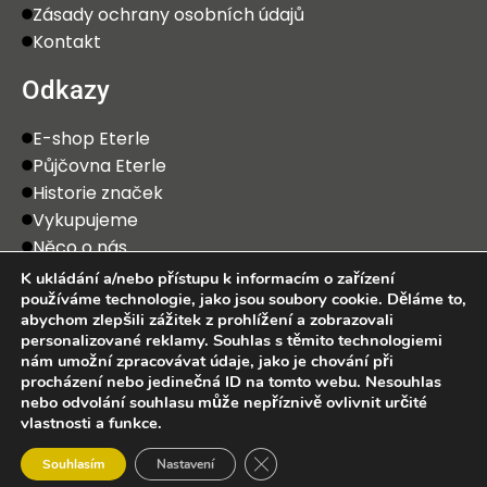
Zásady ochrany osobních údajů
Kontakt
Odkazy
E-shop Eterle
Půjčovna Eterle
Historie značek
Vykupujeme
Něco o nás
K ukládání a/nebo přístupu k informacím o zařízení
používáme technologie, jako jsou soubory cookie. Děláme to,
abychom zlepšili zážitek z prohlížení a zobrazovali
personalizované reklamy. Souhlas s těmito technologiemi
nám umožní zpracovávat údaje, jako je chování při
procházení nebo jedinečná ID na tomto webu. Nesouhlas
2025 Eterle CZ, s.r.o. Všechna práva vyhrazena.
nebo odvolání souhlasu může nepříznivě ovlivnit určité
vlastnosti a funkce.
0
Zavřít cookie lištu GDPR
Souhlasím
Nastavení
bchod
Wishlist
Košík
Můj účet