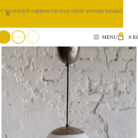
V Novinkách najdete čerstvý výběr vintage kousků.
0
MENU
0
K
PRODÁNO