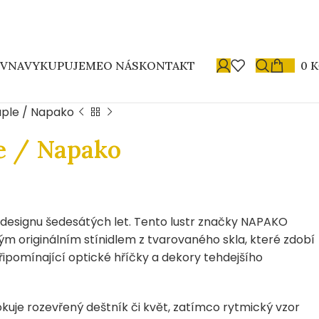
OVNA
VYKUPUJEME
O NÁS
KONTAKT
0
K
aple / Napako
e / Napako
designu šedesátých let. Tento lustr značky NAPAKO
m originálním stínidlem z tvarovaného skla, které zdobí
ipomínající optické hříčky a dekory tehdejšího
okuje rozevřený deštník či květ, zatímco rytmický vzor