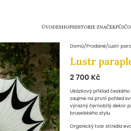
ÚVOD
ESHOP
HISTORIE ZNAČEK
PŮJČ
Domů
Prodané
Lustr par
Lustr parapl
2 700
Kč
Ukázkový příklad českého 
zaujme na první pohled svý
výrazný černobílý dekor př
bruselského stylu.
Organický tvar stínidla ev