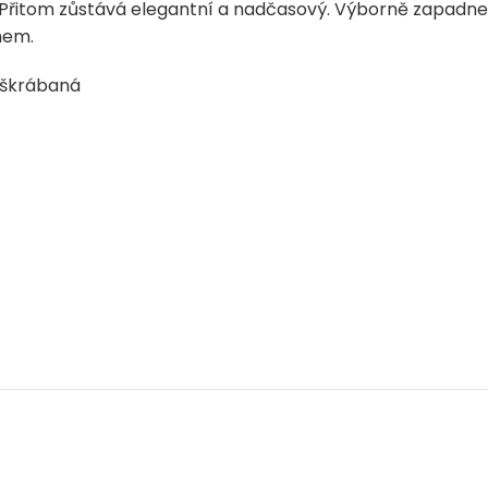
 Přitom zůstává elegantní a nadčasový. Výborně zapadne
hem.
poškrábaná