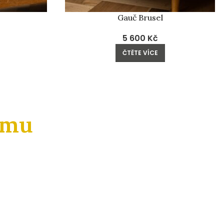
Gauč Brusel
5 600
Kč
ČTĚTE VÍCE
amu