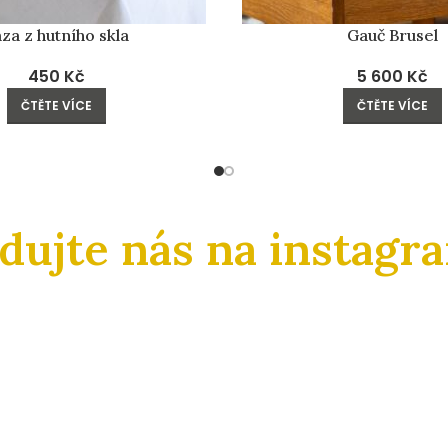
za z hutního skla
Gauč Brusel
450
Kč
5 600
Kč
ČTĚTE VÍCE
ČTĚTE VÍCE
edujte nás na instagr