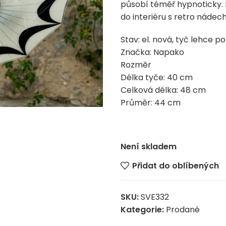
působí téměř hypnoticky.
do interiéru s retro nádec
Stav: el. nová, tyč lehce 
Značka: Napako
Rozměr
Délka tyče: 40 cm
Celková délka: 48 cm
Průměr: 44 cm
Není skladem
Přidat do oblíbených
SKU:
SVE332
Kategorie:
Prodané