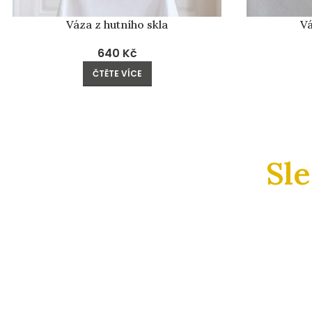
Váza z hutního skla
Vá
640
Kč
ČTĚTE VÍCE
Sl