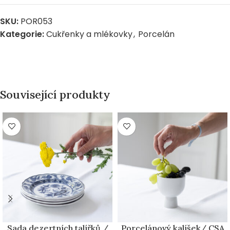
SKU:
POR053
Kategorie:
Cukřenky a mlékovky
,
Porcelán
Související produkty
Sada dezertních talířků /
Porcelánový kalíšek/ CSA