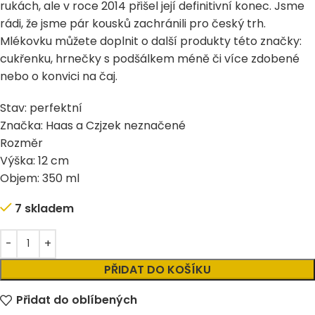
rukách, ale v roce 2014 přišel její definitivní konec. Jsme
rádi, že jsme pár kousků zachránili pro český trh.
Mlékovku můžete doplnit o další produkty této značky:
cukřenku
, hrnečky s podšálkem
méně
či
více
zdobené
nebo o
konvici na čaj.
Stav: perfektní
Značka: Haas a Czjzek neznačené
Rozměr
Výška: 12 cm
Objem: 350 ml
7 skladem
Alternative:
PŘIDAT DO KOŠÍKU
Přidat do oblíbených