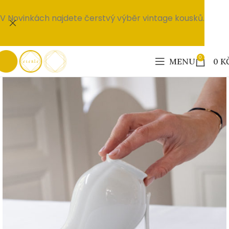
V Novinkách najdete čerstvý výběr vintage kousků.
0
MENU
0
K