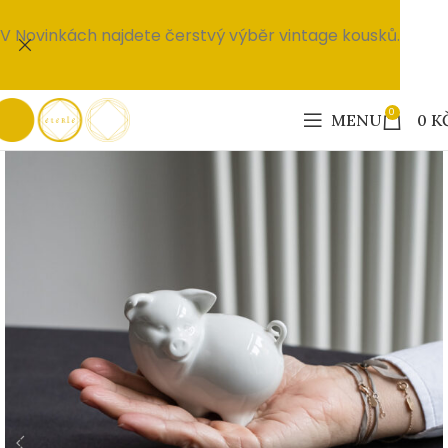
V Novinkách najdete čerstvý výběr vintage kousků.
0
MENU
0
K
PRODÁNO