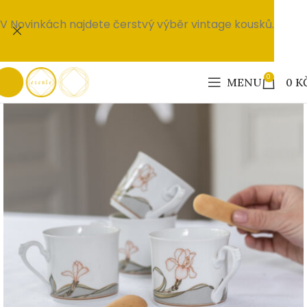
V Novinkách najdete čerstvý výběr vintage kousků.
0
MENU
0
K