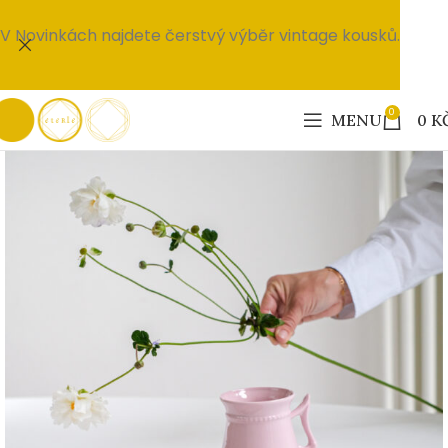
V Novinkách najdete čerstvý výběr vintage kousků.
0
MENU
0
K