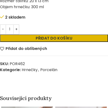
Rozměr talířku: 20 x 13 cm
Objem hrnečku: 300 ml
2 skladem
Alternative:
PŘIDAT DO KOŠÍKU
Přidat do oblíbených
SKU:
POR462
Kategorie:
Hrnečky
,
Porcelán
Související produkty