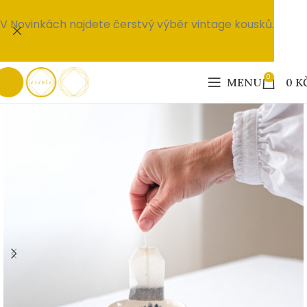
V Novinkách najdete čerstvý výběr vintage kousků.
0
MENU
0
K
PRODÁNO