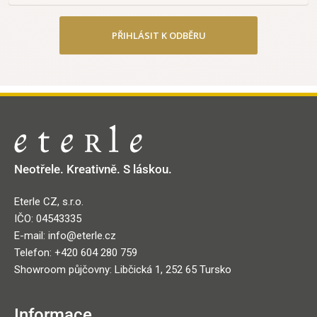
PŘIHLÁSIT K ODBĚRU
Neotřele. Kreativně. S láskou.
Eterle CZ, s.r.o.
IČO: 04543335
E-mail: info@eterle.cz
Telefon: +420 604 280 759
Showroom půjčovny: Libčická 1, 252 65 Tursko
Informace