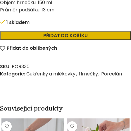
Objem hrnečku: 150 ml
Průměr podšálku: 13 cm
1 skladem
Alternative:
PŘIDAT DO KOŠÍKU
Přidat do oblíbených
SKU:
POR330
Kategorie:
Cukřenky a mlékovky
,
Hrnečky
,
Porcelán
Související produkty