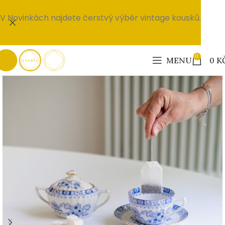
V Novinkách najdete čerstvý výběr vintage kousků.
0
MENU
0
K