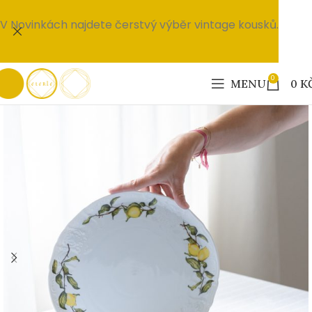
V Novinkách najdete čerstvý výběr vintage kousků.
0
MENU
0
K
PRODÁNO