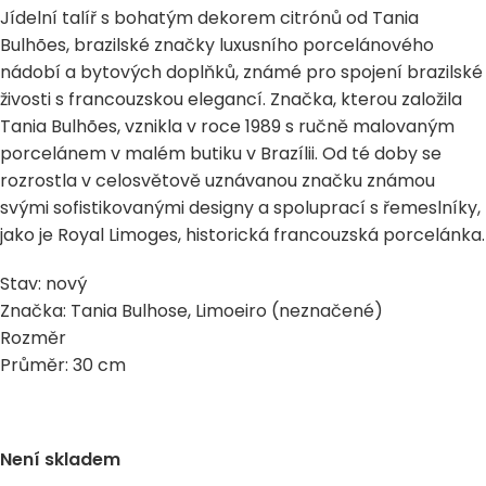
Jídelní talíř s bohatým dekorem citrónů od Tania
Bulhões, brazilské značky luxusního porcelánového
nádobí a bytových doplňků, známé pro spojení brazilské
živosti s francouzskou elegancí. Značka, kterou založila
Tania Bulhões, vznikla v roce 1989 s ručně malovaným
porcelánem v malém butiku v Brazílii. Od té doby se
rozrostla v celosvětově uznávanou značku známou
svými sofistikovanými designy a spoluprací s řemeslníky,
jako je Royal Limoges, historická francouzská porcelánka.
Stav: nový
Značka: Tania Bulhose, Limoeiro (neznačené)
Rozměr
Průměr: 30 cm
Není skladem