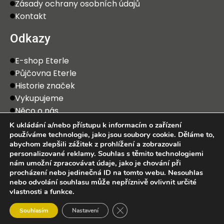
Zásady ochrany osobních údajů
Kontakt
Odkazy
E-shop Eterle
Půjčovna Eterle
Historie značek
Vykupujeme
Něco o nás
K ukládání a/nebo přístupu k informacím o zařízení
používáme technologie, jako jsou soubory cookie. Děláme to,
abychom zlepšili zážitek z prohlížení a zobrazovali
personalizované reklamy. Souhlas s těmito technologiemi
nám umožní zpracovávat údaje, jako je chování při
procházení nebo jedinečná ID na tomto webu. Nesouhlas
2025 Eterle CZ, s.r.o. Všechna práva vyhrazena.
nebo odvolání souhlasu může nepříznivě ovlivnit určité
vlastnosti a funkce.
0
Zavřít cookie lištu GDPR
Souhlasím
Nastavení
bchod
Wishlist
Košík
Můj účet