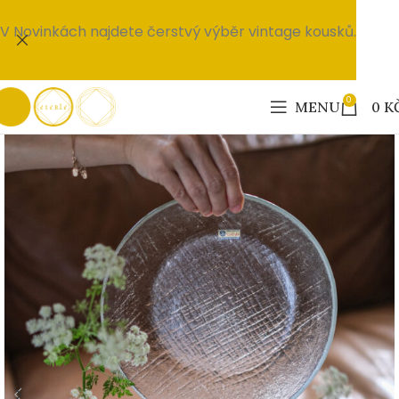
V Novinkách najdete čerstvý výběr vintage kousků.
0
MENU
0
K