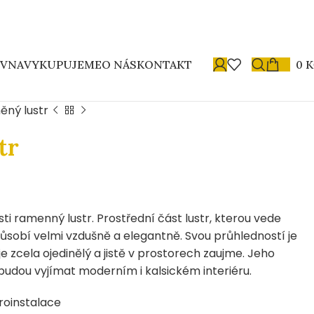
OVNA
VYKUPUJEME
O NÁS
KONTAKT
0
K
ěný lustr
tr
i ramenný lustr. Prostřední část lustr, kterou vede
Působí velmi vzdušně a elegantně. Svou průhledností je
zcela ojedinělý a jistě v prostorech zaujme. Jeho
budou vyjímat moderním i kalsickém interiéru.
troinstalace