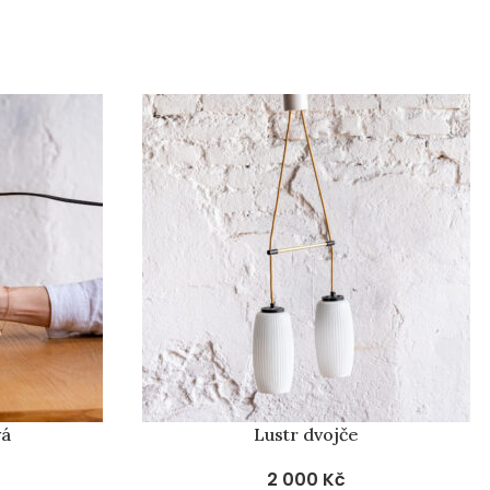
vá
Lustr dvojče
2 000
Kč