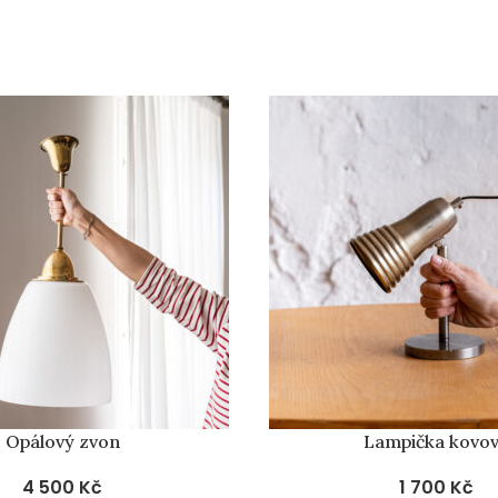
Opálový zvon
Lampička kovo
4 500
Kč
1 700
Kč