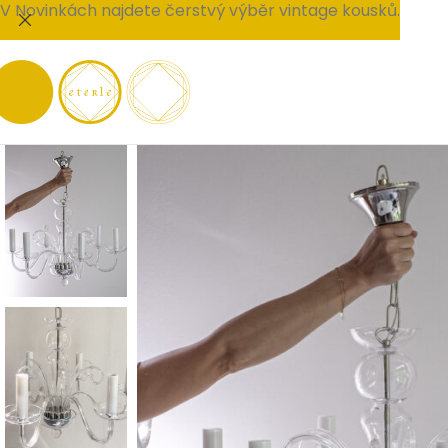
V Novinkách najdete čerstvý výběr vintage kousků.