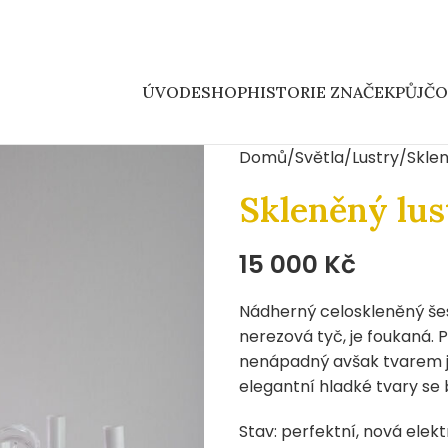
ÚVOD
ESHOP
HISTORIE ZNAČEK
PŮJČ
Domů
Světla
Lustry
Sklen
Skleněný lus
15 000
Kč
Nádherný celoskleněný šest
nerezová tyč, je foukaná. 
nenápadný avšak tvarem je 
elegantní hladké tvary se 
Stav: perfektní, nová elek