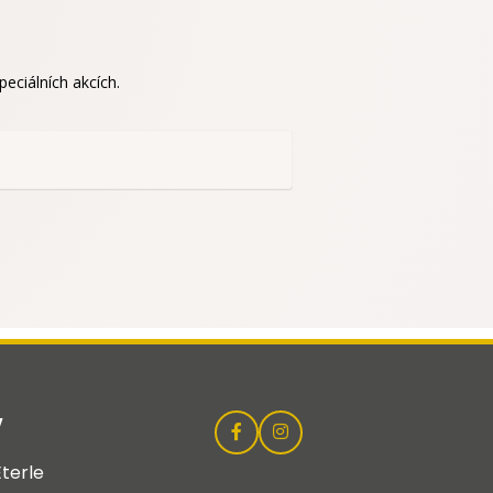
eciálních akcích.
y
terle