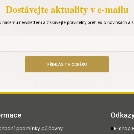
Dostávejte aktuality v e-mailu
 k našemu newsletteru a získávejte pravidelný přehled o novinkách a sp
PŘIHLÁSIT K ODBĚRU
ormace
Odkaz
hodní podmínky půjčovny
E-shop E