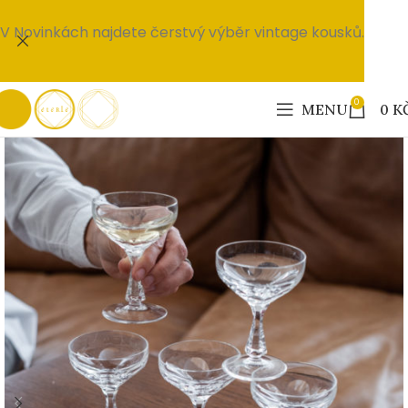
V Novinkách najdete čerstvý výběr vintage kousků.
0
MENU
0
K
PRODÁNO