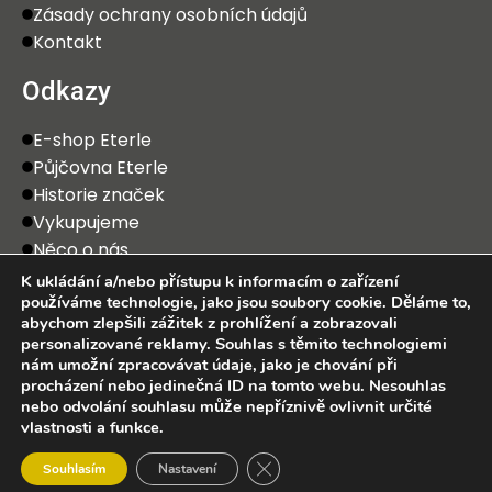
Zásady ochrany osobních údajů
Kontakt
Odkazy
E-shop Eterle
Půjčovna Eterle
Historie značek
Vykupujeme
Něco o nás
K ukládání a/nebo přístupu k informacím o zařízení
používáme technologie, jako jsou soubory cookie. Děláme to,
abychom zlepšili zážitek z prohlížení a zobrazovali
personalizované reklamy. Souhlas s těmito technologiemi
nám umožní zpracovávat údaje, jako je chování při
procházení nebo jedinečná ID na tomto webu. Nesouhlas
2025 Eterle CZ, s.r.o. Všechna práva vyhrazena.
nebo odvolání souhlasu může nepříznivě ovlivnit určité
vlastnosti a funkce.
0
Zavřít cookie lištu GDPR
Souhlasím
Nastavení
bchod
Wishlist
Košík
Můj účet