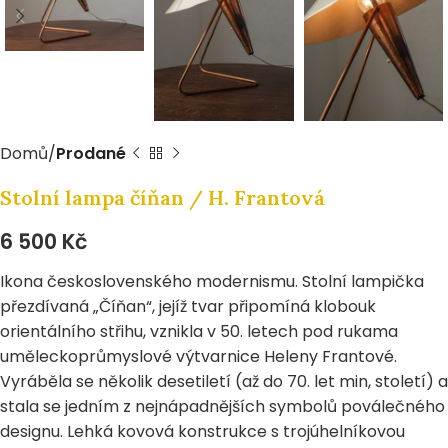
Domů
Prodané
Stolní lampa číňan / H. Frantová
6 500
Kč
Ikona československého modernismu. Stolní lampička
přezdívaná „Číňan“, jejíž tvar připomíná klobouk
orientálního střihu, vznikla v 50. letech pod rukama
uměleckoprůmyslové výtvarnice Heleny Frantové.
Vyráběla se několik desetiletí (až do 70. let min, století) a
stala se jedním z nejnápadnějších symbolů poválečného
designu. Lehká kovová konstrukce s trojúhelníkovou