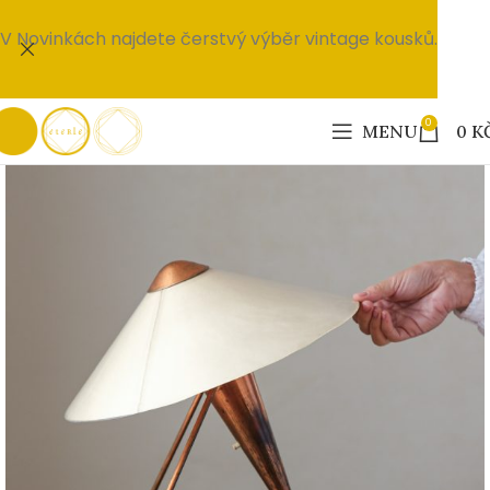
V Novinkách najdete čerstvý výběr vintage kousků.
0
MENU
0
K
PRODÁNO