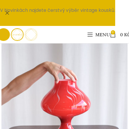
V Novinkách najdete čerstvý výběr vintage kousků.
0
MENU
0
K