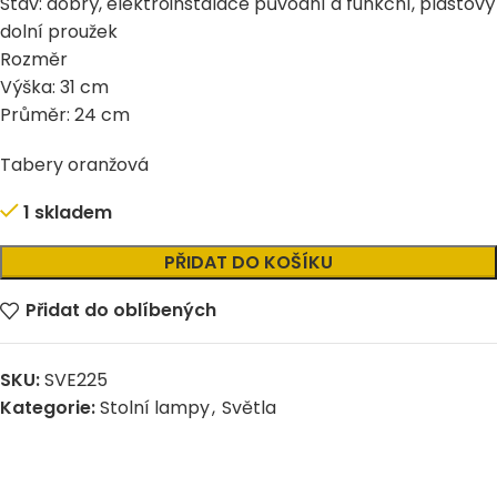
Stav: dobrý, elektroinstalace původní a funkční, plastový
dolní proužek
Rozměr
Výška: 31 cm
Průměr: 24 cm
Tabery oranžová
1 skladem
Alternative:
PŘIDAT DO KOŠÍKU
Přidat do oblíbených
SKU:
SVE225
Kategorie:
Stolní lampy
,
Světla