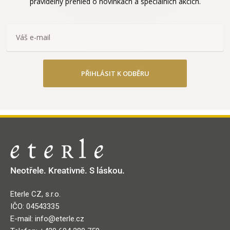
pravidelný přehled o novinkách a speciálních akcích.
PŘIHLÁSIT K ODBĚRU
Neotřele. Kreativně. S láskou.
Eterle CZ, s.r.o.
IČO: 04543335
E-mail: info@eterle.cz