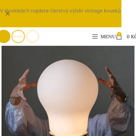
V Novinkách najdete čerstvý výběr vintage kousků.
0
MENU
0
K
PRODÁNO