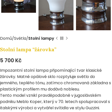
Domů
Světla
Stolní lampy
Stolní lampa “žárovka”
5 700
Kč
Impozantní stolní lampa připomínající tvar klasické
žárovky. Matné opálové sklo rozptyluje světlo do
jemného, teplého tónu, zatímco chromovaná základna s
plastickým profilem mu dodává noblesu.
Tento model vznikl pravděpodobně v jugoslávském
podniku Meblo Koper, který v 70. letech spolupracoval s
italskými výrobci a vytvářel svítidla ve stylu Guzzini.