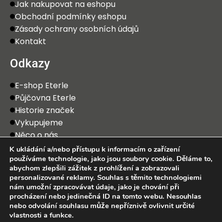
Jak nakupovat na eshopu
Obchodní podmínky eshopu
Zásady ochrany osobních údajů
Kontakt
Odkazy
E-shop Eterle
Půjčovna Eterle
Historie značek
Vykupujeme
Něco o nás
K ukládání a/nebo přístupu k informacím o zařízení
používáme technologie, jako jsou soubory cookie. Děláme to,
abychom zlepšili zážitek z prohlížení a zobrazovali
personalizované reklamy. Souhlas s těmito technologiemi
nám umožní zpracovávat údaje, jako je chování při
procházení nebo jedinečná ID na tomto webu. Nesouhlas
2025 Eterle CZ, s.r.o. Všechna práva vyhrazena.
nebo odvolání souhlasu může nepříznivě ovlivnit určité
vlastnosti a funkce.