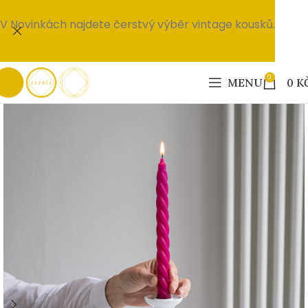
V Novinkách najdete čerstvý výběr vintage kousků.
0
MENU
0
K