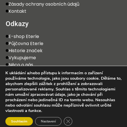
Zásady ochrany osobních údajů
Kontakt
Odkazy
E-shop Eterle
Půjčovna Eterle
Historie značek
Vykupujeme
Něco o nás
K ukládání a/nebo přístupu k informacím o zařízení
používáme technologie, jako jsou soubory cookie. Děláme to,
abychom zlepšili zážitek z prohlížení a zobrazovali
personalizované reklamy. Souhlas s těmito technologiemi
nám umožní zpracovávat údaje, jako je chování při
procházení nebo jedinečná ID na tomto webu. Nesouhlas
2025 Eterle CZ, s.r.o. Všechna práva vyhrazena.
nebo odvolání souhlasu může nepříznivě ovlivnit určité
vlastnosti a funkce.
0
Zavřít cookie lištu GDPR
Souhlasím
Nastavení
bchod
Wishlist
Košík
Můj účet