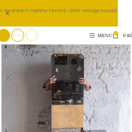
V Novinkách najdete čerstvý výběr vintage kousků.
0
MENU
0
K
PRODÁNO