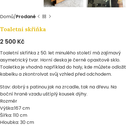
Domů
Prodané
Toaletní skříňka
2 500
Kč
Toaletní skříňka z 50. let minulého století má zajímavý
asymetrický tvar. Horní deska je černé opaxitové sklo.
Toaletka je vhodná například do haly, kde můžete odložit
kabelku a zkontrolvat svůj vzhled před odchodem.
Stav: dobrý s patinou jak na zrcadle, tak na dřevu. Na
boční hraně vzadu uštíplý kousek dýhy.
Rozměr
Výška:167 cm
Šířka: 110 cm
Hloubka: 30 cm