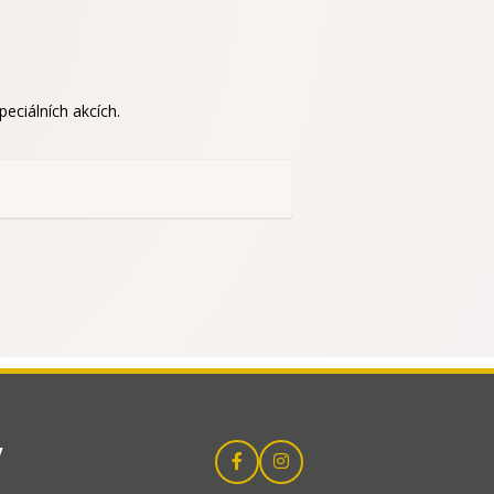
eciálních akcích.
y