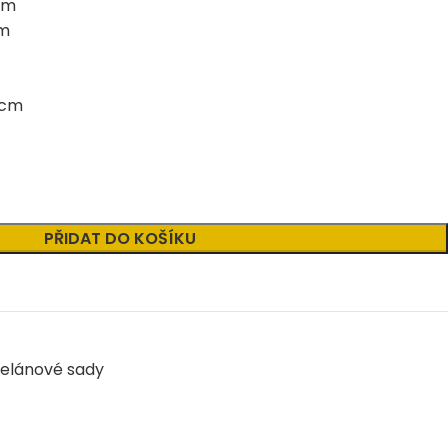
cm
cm
 cm
PŘIDAT DO KOŠÍKU
elánové sady