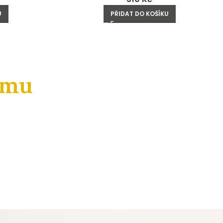
U
PŘIDAT DO KOŠÍKU
amu