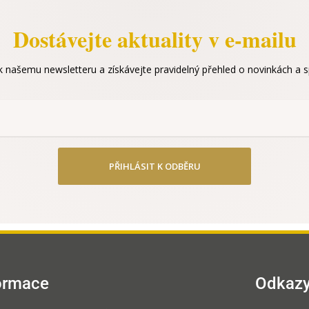
Dostávejte aktuality v e-mailu
 k našemu newsletteru a získávejte pravidelný přehled o novinkách a sp
PŘIHLÁSIT K ODBĚRU
ormace
Odkaz