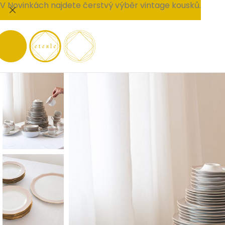
V Novinkách najdete čerstvý výběr vintage kousků.