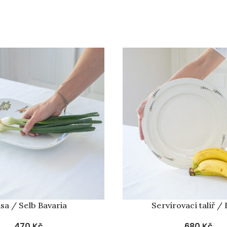
sa / Selb Bavaria
Servírovací talíř / 
470
Kč
680
Kč