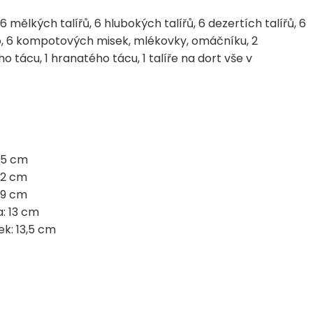
6 mělkých talířů, 6 hlubokých talířů, 6 dezertích talířů, 6
pó, 6 kompotových misek, mlékovky, omáčníku, 2
o tácu, 1 hranatého tácu, 1 talíře na dort vše v
,5 cm
22 cm
19 cm
: 13 cm
k: 13,5 cm