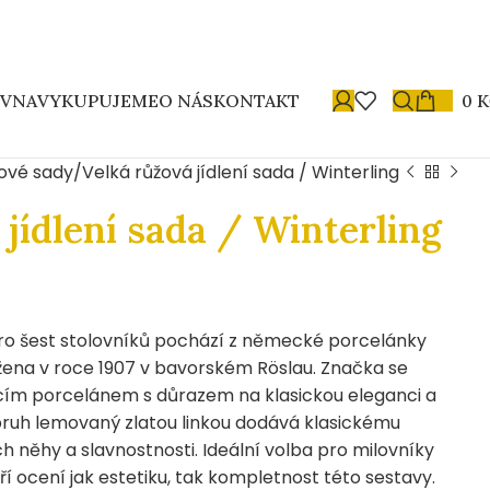
OVNA
VYKUPUJEME
O NÁS
KONTAKT
0
K
ové sady
Velká růžová jídlení sada / Winterling
 jídlení sada / Winterling
ro šest stolovníků pochází z německé porcelánky
ožena v roce 1907 v bavorském Röslau. Značka se
cím porcelánem s důrazem na klasickou eleganci a
ruh lemovaný zlatou linkou dodává klasickému
h něhy a slavnostnosti. Ideální volba pro milovníky
ří ocení jak estetiku, tak kompletnost této sestavy.