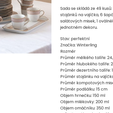
Sada se skládá ze 49 kusů: 
stojánků na vajíčka, 6 ša
salátových misek, 1 oválnéh
jednotném dekoru.
Stav: perfektní
Značka: Winterling
Rozměr
Průměr mělkého talíře: 24
Průměr hlubokého talíře: 
Průměr dezertního talíře: 
Průměr stojánku na vajíčka
Průměr kompotových mise
Průměr podšálku: 15 cm
Objem hrnečku: 150 ml
Objem mlékovky: 200 ml
Objem omáčníku: 350 ml