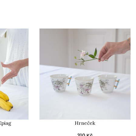
Epiag
Hrneček
310
Kč