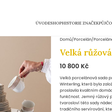
ÚVOD
ESHOP
HISTORIE ZNAČEK
PŮJČ
Domů
Porcelán
Porcelán
Velká růžová
10 800
Kč
Velká porcelánová sada p
Winterling, která byla zal
proslavila kvalitním domá
funkčnost. Jemný růžový p
tvarosloví této sady nádec
tradičního servírování, kte