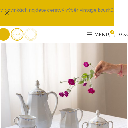
V Novinkách najdete čerstvý výběr vintage kousků.
0
MENU
0
K