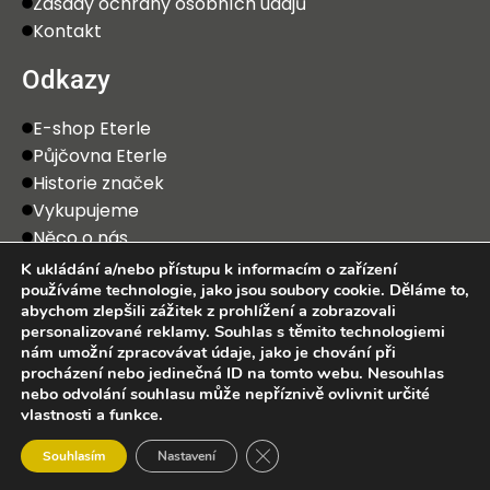
Zásady ochrany osobních údajů
Kontakt
Odkazy
E-shop Eterle
Půjčovna Eterle
Historie značek
Vykupujeme
Něco o nás
K ukládání a/nebo přístupu k informacím o zařízení
používáme technologie, jako jsou soubory cookie. Děláme to,
abychom zlepšili zážitek z prohlížení a zobrazovali
personalizované reklamy. Souhlas s těmito technologiemi
nám umožní zpracovávat údaje, jako je chování při
procházení nebo jedinečná ID na tomto webu. Nesouhlas
2025 Eterle CZ, s.r.o. Všechna práva vyhrazena.
nebo odvolání souhlasu může nepříznivě ovlivnit určité
vlastnosti a funkce.
0
Zavřít cookie lištu GDPR
Souhlasím
Nastavení
bchod
Wishlist
Košík
Můj účet