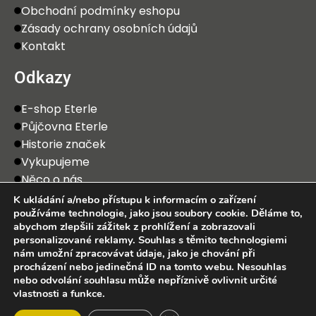
Obchodní podmínky eshopu
Zásady ochrany osobních údajů
Kontakt
Odkazy
E-shop Eterle
Půjčovna Eterle
Historie značek
Vykupujeme
Něco o nás
K ukládání a/nebo přístupu k informacím o zařízení
používáme technologie, jako jsou soubory cookie. Děláme to,
abychom zlepšili zážitek z prohlížení a zobrazovali
personalizované reklamy. Souhlas s těmito technologiemi
nám umožní zpracovávat údaje, jako je chování při
procházení nebo jedinečná ID na tomto webu. Nesouhlas
2025 Eterle CZ, s.r.o. Všechna práva vyhrazena.
nebo odvolání souhlasu může nepříznivě ovlivnit určité
vlastnosti a funkce.
0