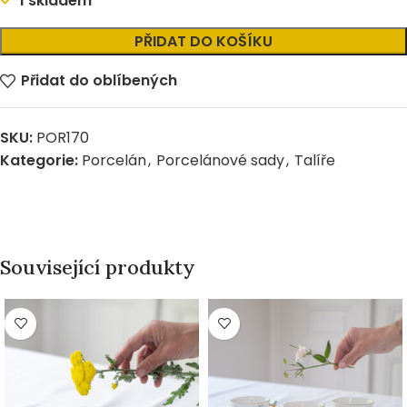
1 skladem
Alternative:
PŘIDAT DO KOŠÍKU
Přidat do oblíbených
SKU:
POR170
Kategorie:
Porcelán
,
Porcelánové sady
,
Talíře
Související produkty