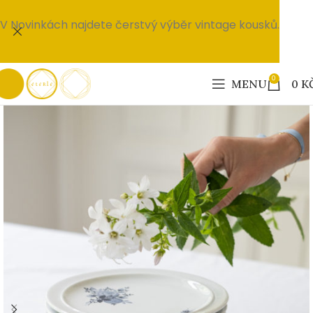
V Novinkách najdete čerstvý výběr vintage kousků.
0
MENU
0
K