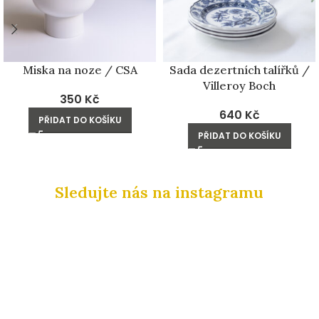
Miska na noze / CSA
Sada dezertních talířků /
Villeroy Boch
350
Kč
640
Kč
PŘIDAT DO KOŠÍKU
PŘIDAT DO KOŠÍKU
Sledujte nás na instagramu