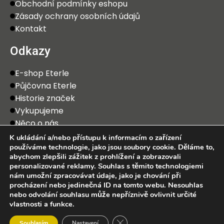
Obchodní podmínky eshopu
Zásady ochrany osobních údajů
Kontakt
Odkazy
E-shop Eterle
Půjčovna Eterle
Historie značek
Vykupujeme
Něco o nás
K ukládání a/nebo přístupu k informacím o zařízení
používáme technologie, jako jsou soubory cookie. Děláme to,
abychom zlepšili zážitek z prohlížení a zobrazovali
personalizované reklamy. Souhlas s těmito technologiemi
nám umožní zpracovávat údaje, jako je chování při
procházení nebo jedinečná ID na tomto webu. Nesouhlas
2025 Eterle CZ, s.r.o. Všechna práva vyhrazena.
nebo odvolání souhlasu může nepříznivě ovlivnit určité
vlastnosti a funkce.
0
Zavřít cookie lištu GDPR
Souhlasím
Nastavení