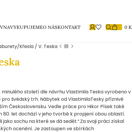
OVNA
VYKUPUJEME
O NÁS
KONTAKT
0
K
taburety
Křesla / V. Teska
Teska
et minulého století dle návrhu Vlastimila Teska vyrobeno v
e pro švédský trh. Nábytek od VlastimilaTesky příznivě
dejším Československu. Vedle práce pro Hikor Písek také
80. let dochází v jeho tvorbě k propjení obou oblastí.
i jako sochu na které se dá sedět.“.Za svoji práci získal
ských ocenění. Je zastoupen ve sbírkách