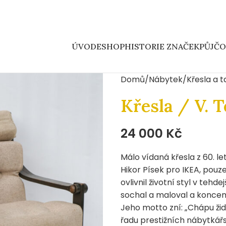
ÚVOD
ESHOP
HISTORIE ZNAČEK
PŮJČ
Domů
Nábytek
Křesla a 
Křesla / V. 
24 000
Kč
Málo vídaná křesla z 60. l
Hikor Písek pro IKEA, pouz
ovlivnil životní styl v teh
sochal a maloval a koncem 
Jeho motto zní: „Chápu židl
řadu prestižních nábytkář