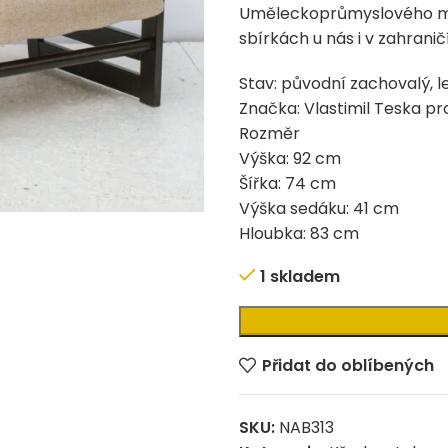
Uměleckoprůmyslového muz
sbírkách u nás i v zahraničí
Stav: původní zachovalý, l
Značka: Vlastimil Teska pr
Rozměr
Výška: 92 cm
Šířka: 74 cm
Výška sedáku: 41 cm
Hloubka: 83 cm
1 skladem
Alternative:
Přidat do oblíbených
SKU:
NAB313