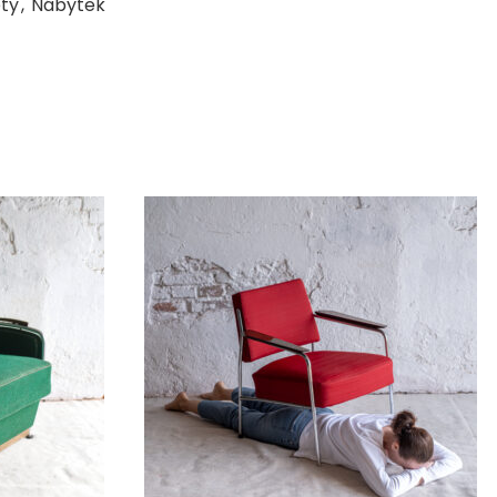
ety
,
Nábytek