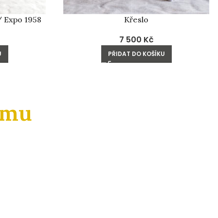
/ Expo 1958
Křeslo
7 500
Kč
U
PŘIDAT DO KOŠÍKU
amu