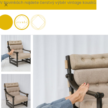
V Novinkách najdete čerstvý výběr vintage kousků.