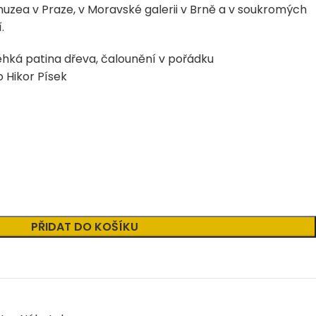
ea v Praze, v Moravské galerii v Brně a v soukromých
.
ehká patina dřeva, čalounění v pořádku
o Hikor Písek
PŘIDAT DO KOŠÍKU