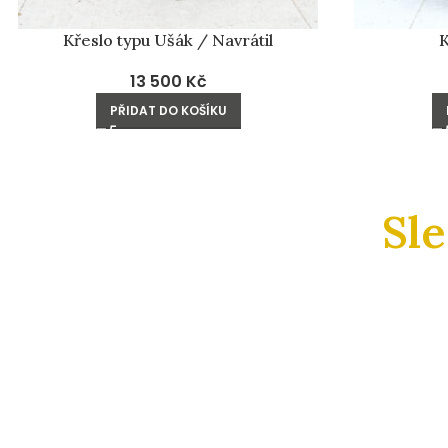
Křeslo typu Ušák / Navrátil
K
13 500
Kč
PŘIDAT DO KOŠÍKU
Sl