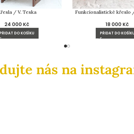
řesla / V. Teska
Funkcionalistické křeslo 
24 000
Kč
18 000
Kč
PŘIDAT DO KOŠÍKU
PŘIDAT DO KOŠÍK
edujte nás na instagr