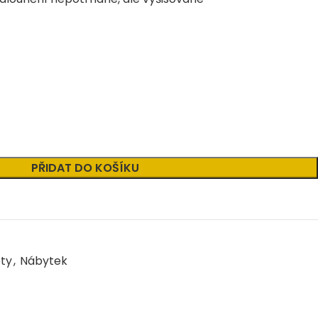
PŘIDAT DO KOŠÍKU
ety
,
Nábytek