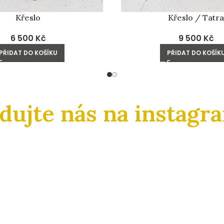
Křeslo
Křeslo / Tatra
6 500
Kč
9 500
Kč
PŘIDAT DO KOŠÍKU
PŘIDAT DO KOŠÍK
edujte nás na instagr