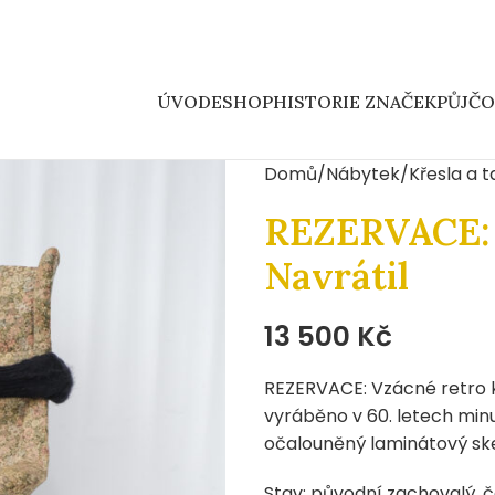
ÚVOD
ESHOP
HISTORIE ZNAČEK
PŮJČ
Domů
Nábytek
Křesla a 
REZERVACE: 
Navrátil
13 500
Kč
REZERVACE: Vzácné retro k
vyráběno v 60. letech min
očalouněný laminátový ske
Stav: původní zachovalý, 