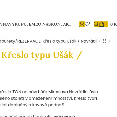
OVNA
VYKUPUJEME
O NÁS
KONTAKT
0
K
taburety
REZERVACE: Křeslo typu Ušák / Navrátil
Křeslo typu Ušák /
řeslo TON od návrháře Miroslava Navrátila. Bylo
ulého století v omezeném množství. Křeslo tvoří
let doplněný o kovové podnoží.
čalounění nepotrhané, ale vyšisované