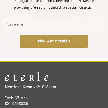
Zaregistrujte se k našemu newsletteru a získávejte
pravidelný přehled o novinkách a speciálních akcích.
PŘIHLÁSIT K ODBĚRU
Neotřele. Kreativně. S láskou.
Eterle CZ, s.r.o.
IČO: 04543335