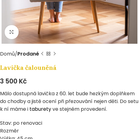
Zvětšit
Domů
Prodané
Lavička čalouněná
3 500
Kč
Málo dostupná lavička z 60. let bude hezkým doplňkem
do chodby a jistě ocení při přezouvání nejen děti. Do setu
k ní máme i
taburety
ve stejném provedení.
Stav: po renovaci
Rozměr
Výška: 45 cm