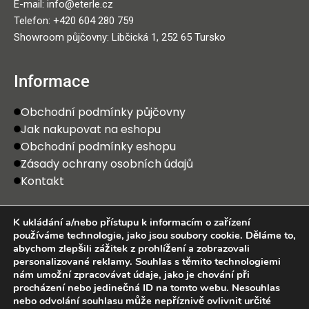
E-mail: info@eterle.cz
Telefon: +420 604 280 759
Showroom půjčovny: Libčická 1, 252 65 Tursko
Informace
Obchodní podmínky půjčovny
Jak nakupovat na eshopu
Obchodní podmínky eshopu
Zásady ochrany osobních údajů
Kontakt
Odkazy
K ukládání a/nebo přístupu k informacím o zařízení
používáme technologie, jako jsou soubory cookie. Děláme to,
E-shop Eterle
abychom zlepšili zážitek z prohlížení a zobrazovali
Půjčovna Eterle
personalizované reklamy. Souhlas s těmito technologiemi
nám umožní zpracovávat údaje, jako je chování při
Historie značek
procházení nebo jedinečná ID na tomto webu. Nesouhlas
Vykupujeme
nebo odvolání souhlasu může nepříznivě ovlivnit určité