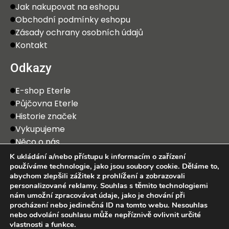
Jak nakupovat na eshopu
Obchodní podmínky eshopu
Zásady ochrany osobních údajů
Kontakt
Odkazy
E-shop Eterle
Půjčovna Eterle
Historie značek
Vykupujeme
Něco o nás
K ukládání a/nebo přístupu k informacím o zařízení
používáme technologie, jako jsou soubory cookie. Děláme to,
abychom zlepšili zážitek z prohlížení a zobrazovali
personalizované reklamy. Souhlas s těmito technologiemi
nám umožní zpracovávat údaje, jako je chování při
procházení nebo jedinečná ID na tomto webu. Nesouhlas
2025 Eterle CZ, s.r.o. Všechna práva vyhrazena.
nebo odvolání souhlasu může nepříznivě ovlivnit určité
vlastnosti a funkce.