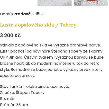
Domů
Prodané
Lustr z opálového skla / Tabery
3 200
Kč
Stínidlo z opálového skla ve výrazné oranžové barvě.
Lustr pochází od návrháře Štěpána Tabery ze sklárny
OPP Jihlava. Čistým tvarem i výraznou barvou se bude
krásně hodit jak do moderního interiéru tak do retro
stylu. Rozhodně se bude jednat o výrazný prvek, který
upoutá pozornost.
Stav: funkční, elektroinstalace nová.
Značka: Štěpán Tabery
Rozměr
Průměr: 33 cm