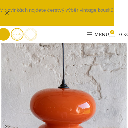
V Novinkách najdete čerstvý výběr vintage kousků.
0
MENU
0
K
PRODÁNO