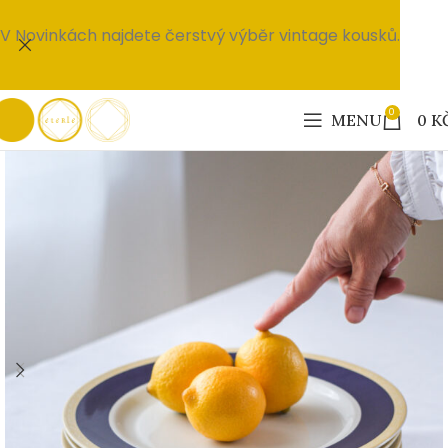
V Novinkách najdete čerstvý výběr vintage kousků.
0
MENU
0
K