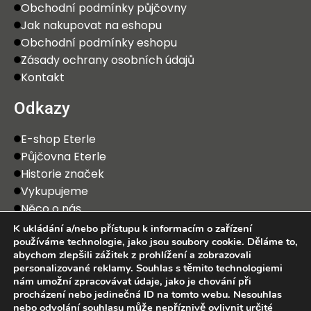
Obchodní podmínky půjčovny
Jak nakupovat na eshopu
Obchodní podmínky eshopu
Zásady ochrany osobních údajů
Kontakt
Odkazy
E-shop Eterle
Půjčovna Eterle
Historie značek
Vykupujeme
Něco o nás
K ukládání a/nebo přístupu k informacím o zařízení
používáme technologie, jako jsou soubory cookie. Děláme to,
abychom zlepšili zážitek z prohlížení a zobrazovali
personalizované reklamy. Souhlas s těmito technologiemi
nám umožní zpracovávat údaje, jako je chování při
procházení nebo jedinečná ID na tomto webu. Nesouhlas
2025 Eterle CZ, s.r.o. Všechna práva vyhrazena.
nebo odvolání souhlasu může nepříznivě ovlivnit určité