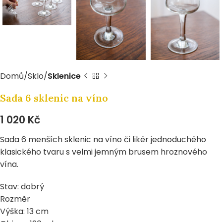
Domů
Sklo
Sklenice
Sada 6 sklenic na víno
1 020
Kč
Sada 6 menších sklenic na víno či likér jednoduchého
klasického tvaru s velmi jemným brusem hroznového
vína.
Stav: dobrý
Rozměr
Výška: 13 cm