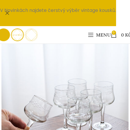
V Novinkách najdete čerstvý výběr vintage kousků.
0
MENU
0
K