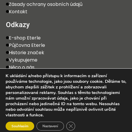
Zásady ochrany osobních údajů
Kontakt
Odkazy
E-shop Eterle
Půjčovna Eterle
Historie značek
Vykupujeme
Něco o nás
K ukládání a/nebo přístupu k informacím o zařízení
používáme technologie, jako jsou soubory cookie. Děláme to,
abychom zlepšili zážitek z prohlížení a zobrazovali
personalizované reklamy. Souhlas s těmito technologiemi
nám umožní zpracovávat údaje, jako je chování při
procházení nebo jedinečná ID na tomto webu. Nesouhlas
2025 Eterle CZ, s.r.o. Všechna práva vyhrazena.
nebo odvolání souhlasu může nepříznivě ovlivnit určité
vlastnosti a funkce.
0
Zavřít cookie lištu GDPR
Souhlasím
Nastavení
bchod
Wishlist
Košík
Můj účet