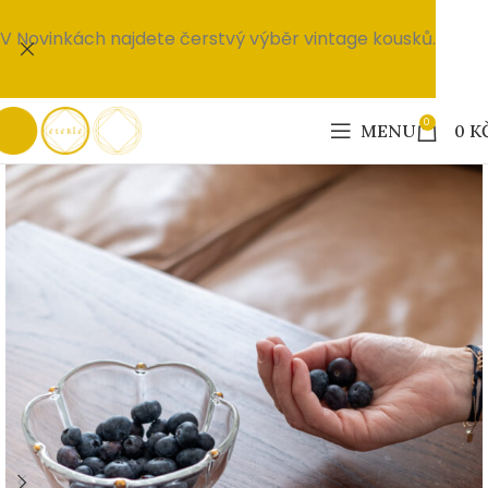
V Novinkách najdete čerstvý výběr vintage kousků.
0
MENU
0
K
PRODÁNO