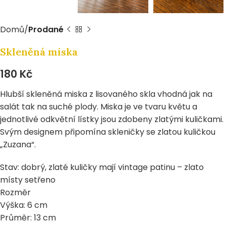
Domů
Prodané
Skleněná miska
180
Kč
Hlubší skleněná miska z lisovaného skla vhodná jak na
salát tak na suché plody. Miska je ve tvaru květu a
jednotlivé odkvětní lístky jsou zdobeny zlatými kuličkami.
Svým designem připomína skleničky se zlatou kuličkou
„Zuzana“.
Stav: dobrý, zlaté kuličky mají vintage patinu – zlato
místy setřeno
Rozměr
Výška: 6 cm
Průměr: 13 cm