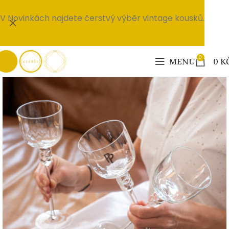
V Novinkách najdete čerstvý výběr vintage kousků.
0
MENU
0
K