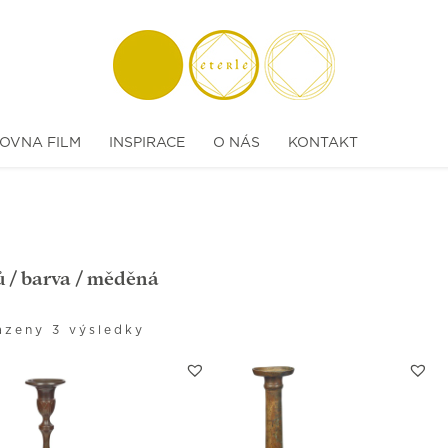
OVNA FILM
INSPIRACE
O NÁS
KONTAKT
ů
/ barva / měděná
azeny 3 výsledky