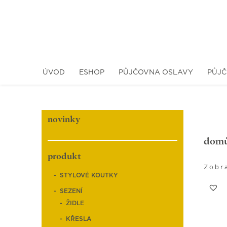
ÚVOD
ESHOP
PŮJČOVNA OSLAVY
PŮJČ
novinky
dom
produkt
Zobr
STYLOVÉ KOUTKY
SEZENÍ
ŽIDLE
KŘESLA