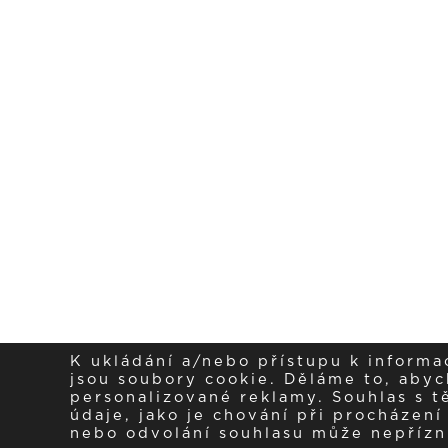
K ukládání a/nebo přístupu k informa
jsou soubory cookie. Děláme to, abych
personalizované reklamy. Souhlas s 
údaje, jako je chování při procházen
nebo odvolání souhlasu může nepřízniv