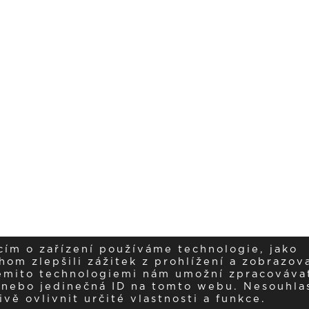
cím o zařízení používáme technologie, jako
om zlepšili zážitek z prohlížení a zobrazova
těmito technologiemi nám umožní zpracováva
í nebo jedinečná ID na tomto webu. Nesouhla
ě ovlivnit určité vlastnosti a funkce.