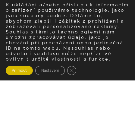
K ukládání a/nebo přístupu k informacím
o zařízení používáme technologie, jako
jsou soubory cookie. Děláme to,
abychom zlepšili zážitek z prohlížení a
zobrazovali personalizované reklamy.
Souhlas s těmito technologiemi nám
umožní zpracovávat údaje, jako je
chování při procházení nebo jedinečná
ID na tomto webu. Nesouhlas nebo
odvolání souhlasu může nepříznivě
ovlivnit určité vlastnosti a funkce.
Zavřít cookie lištu GDPR
Přijmout
Nastavení