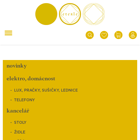
novinky
elektro, domácnost
LUX, PRAČKY, SUŠIČKY, LEDNICE
TELEFONY
kancelář
STOLY
ŽIDLE