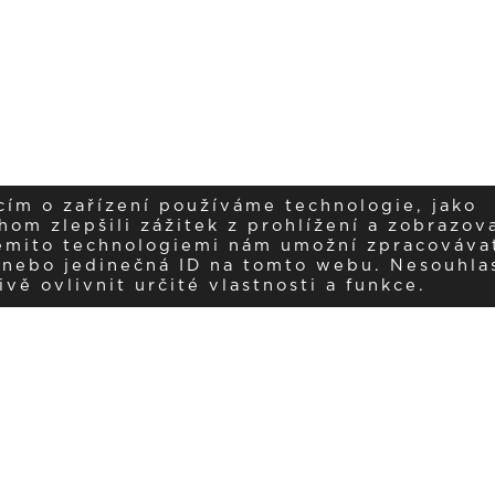
cím o zařízení používáme technologie, jako
om zlepšili zážitek z prohlížení a zobrazova
těmito technologiemi nám umožní zpracováva
í nebo jedinečná ID na tomto webu. Nesouhla
ě ovlivnit určité vlastnosti a funkce.
ujte nás na insta