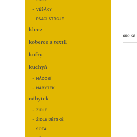
ŽIDLE
VĚŠÁKY
PSACÍ STROJE
klece
650
Kč
koberce a textil
kufry
kuchyň
NÁDOBÍ
NÁBYTEK
nábytek
ŽIDLE
ŽIDLE DĚTSKÉ
SOFA