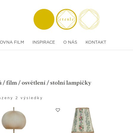
OVNA FILM
INSPIRACE
O NÁS
KONTAKT
ů
/
film
/
osvětlení
/ stolní lampičky
azeny 2 výsledky