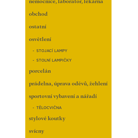
nemocnice, laboratoř, lékárna
obchod
ostatní
osvětlení
STOJACÍ LAMPY
STOLNÍ LAMPIČKY
porcelán
prádelna, úprava oděvů, žehlení
sportovní vybavení a nářadí
TĚLOCVIČNA
stylové koutky
svícny