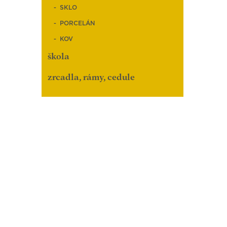
SKLO
PORCELÁN
KOV
škola
zrcadla, rámy, cedule