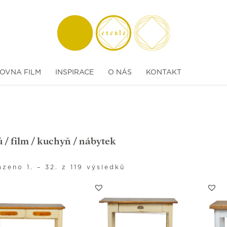
OVNA FILM
INSPIRACE
O NÁS
KONTAKT
ů
/
film
/
kuchyň
/ nábytek
zeno 1. – 32. z 119 výsledků