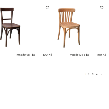
množství: 1 ks
100
Kč
množství: 5 ks
100
Kč
1
2
3
4
→