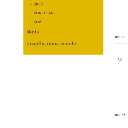
SKLO
PORCELÁN
KOV
škola
100
Kč
zrcadla, rámy, cedule
100
Kč