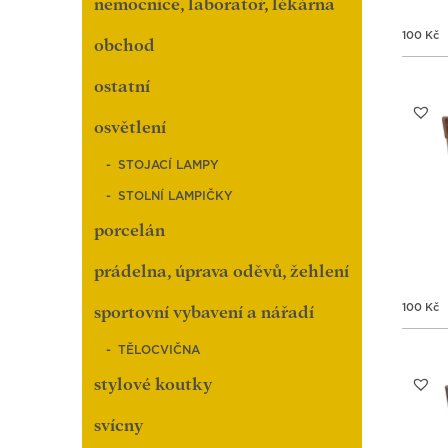
nemocnice, laboratoř, lékárna
100
Kč
obchod
ostatní
osvětlení
STOJACÍ LAMPY
STOLNÍ LAMPIČKY
porcelán
prádelna, úprava oděvů, žehlení
100
Kč
sportovní vybavení a nářadí
TĚLOCVIČNA
stylové koutky
svícny