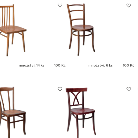
množství: 14 ks
100
Kč
množství: 6 ks
100
Kč