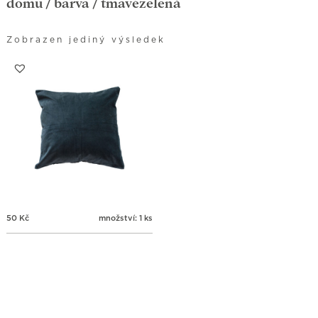
domů
/ barva / tmavězelená
Zobrazen jediný výsledek
50
Kč
množství: 1 ks