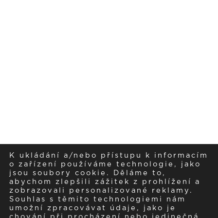
K ukládání a/nebo přístupu k informacím
o zařízení používáme technologie, jako
jsou soubory cookie. Děláme to,
abychom zlepšili zážitek z prohlížení a
zobrazovali personalizované reklamy.
Souhlas s těmito technologiemi nám
umožní zpracovávat údaje, jako je
chování při procházení nebo jedinečná