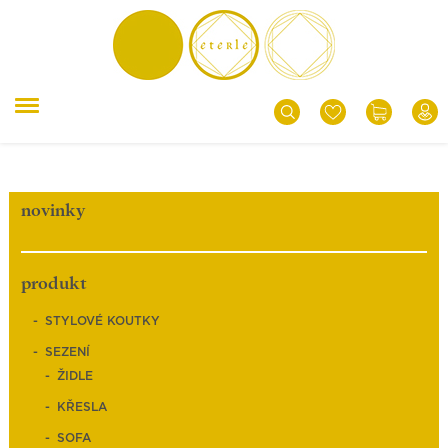
novinky
produkt
STYLOVÉ KOUTKY
SEZENÍ
ŽIDLE
KŘESLA
SOFA