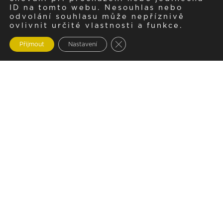
ID na tomto webu. Nesouhlas nebo
odvolání souhlasu může nepříznivě
ovlivnit určité vlastnosti a funkce.
Zavřít cookie lištu GDPR
Přijmout
Nastavení