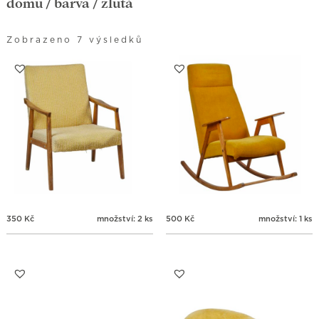
domů
/ barva / žlutá
Zobrazeno 7 výsledků
350
Kč
množství: 2 ks
500
Kč
množství: 1 ks