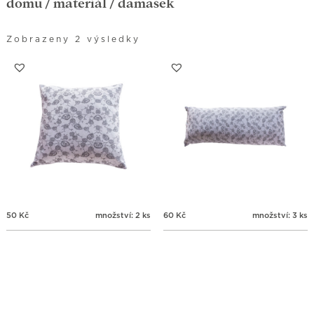
domů
/ materiál / damašek
Zobrazeny 2 výsledky
50
Kč
množství: 2 ks
60
Kč
množství: 3 ks