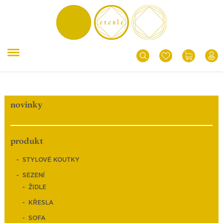
novinky
produkt
STYLOVÉ KOUTKY
SEZENÍ
ŽIDLE
KŘESLA
SOFA