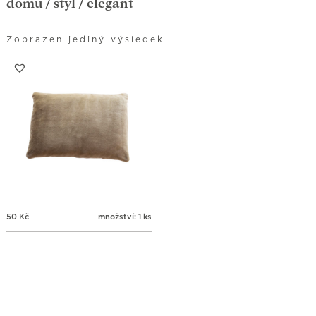
domů
/ styl / elegant
Zobrazen jediný výsledek
50
Kč
množství: 1 ks