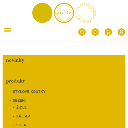
novinky
produkt
STYLOVÉ KOUTKY
SEZENÍ
ŽIDLE
KŘESLA
SOFA