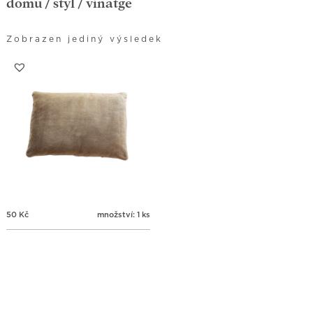
domů
/ styl / vinatge
Zobrazen jediný výsledek
50
Kč
množství: 1 ks