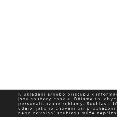
K ukládání a/nebo přístupu k informa
jsou soubory cookie. Děláme to, abych
personalizované reklamy. Souhlas s 
údaje, jako je chování při procházen
nebo odvolání souhlasu může nepřízniv