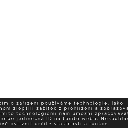
cím o zařízení používáme technologie, jako
om zlepšili zážitek z prohlížení a zobrazova
těmito technologiemi nám umožní zpracováva
í nebo jedinečná ID na tomto webu. Nesouhla
ě ovlivnit určité vlastnosti a funkce.