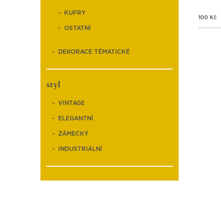
KUFRY
100
Kč
OSTATNÍ
DEKORACE TÉMATICKÉ
styl
VINTAGE
ELEGANTNÍ
ZÁMECKÝ
INDUSTRIÁLNÍ