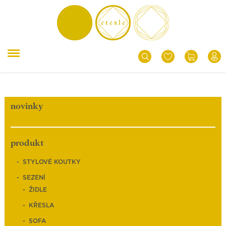
novinky
produkt
STYLOVÉ KOUTKY
SEZENÍ
ŽIDLE
KŘESLA
SOFA