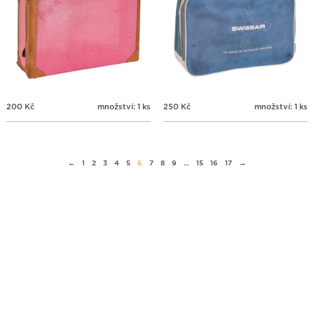
200
Kč
množství: 1 ks
250
Kč
množství: 1 ks
←
1
2
3
4
5
6
7
8
9
…
15
16
17
→