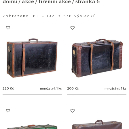
domů
/ akce /
firemní akce
/ stránka 6
Zobrazeno 161. – 192. z 536 výsledků
220
Kč
množství: 1 ks
200
Kč
množství: 1 ks