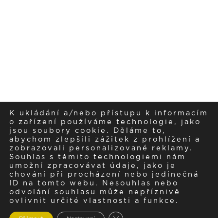
K ukládání a/nebo přístupu k informacím
o zařízení používáme technologie, jako
jsou soubory cookie. Děláme to,
abychom zlepšili zážitek z prohlížení a
zobrazovali personalizované reklamy.
Souhlas s těmito technologiemi nám
umožní zpracovávat údaje, jako je
chování při procházení nebo jedinečná
ID na tomto webu. Nesouhlas nebo
odvolání souhlasu může nepříznivě
ovlivnit určité vlastnosti a funkce.
Zavřít cookie lištu GDPR