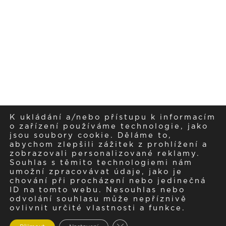
K ukládání a/nebo přístupu k informacím
o zařízení používáme technologie, jako
jsou soubory cookie. Děláme to,
abychom zlepšili zážitek z prohlížení a
zobrazovali personalizované reklamy.
Souhlas s těmito technologiemi nám
umožní zpracovávat údaje, jako je
chování při procházení nebo jedinečná
ID na tomto webu. Nesouhlas nebo
odvolání souhlasu může nepříznivě
ovlivnit určité vlastnosti a funkce.
Zavřít cookie lištu GDPR