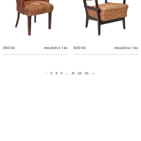
350
Kč
množství: 1 ks
500
Kč
množství: 1 ks
1
2
3
4
…
21
22
23
→