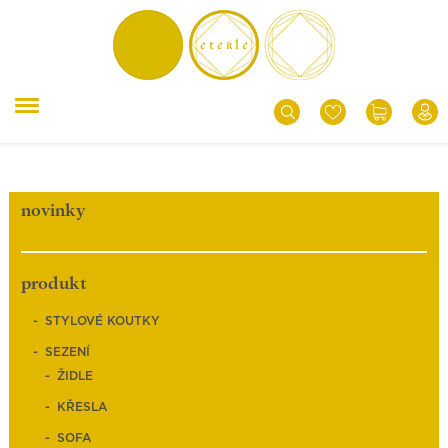
novinky
produkt
STYLOVÉ KOUTKY
SEZENÍ
ŽIDLE
KŘESLA
SOFA