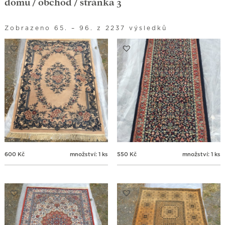
domů
/
obchod
/ stránka 3
Zobrazeno 65. – 96. z 2237 výsledků
600
Kč
množství: 1 ks
550
Kč
množství: 1 ks