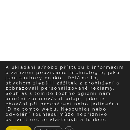
K ukládání a/nebo přístupu k informacím
o zařízení používáme technologie, jako
jsou soubory cookie. Děláme to,
abychom zlepšili zážitek z prohlížení a
zobrazovali personalizované reklamy.
Souhlas s těmito technologiemi nám
umožní zpracovávat údaje, jako je
chování při procházení nebo jedinečná
ID na tomto webu. Nesouhlas nebo
odvolání souhlasu může nepříznivě
ovlivnit určité vlastnosti a funkce.
Zavřít cookie lištu GDPR