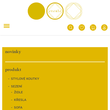
novinky
produkt
STYLOVÉ KOUTKY
SEZENÍ
ŽIDLE
KŘESLA
SOFA