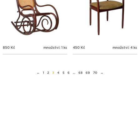
850
Kč
množství: 1 ks
450
Kč
množství: 4 ks
←
1
2
3
4
5
6
…
68
69
70
→