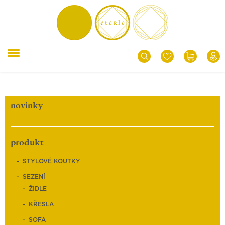
novinky
produkt
STYLOVÉ KOUTKY
SEZENÍ
ŽIDLE
KŘESLA
SOFA