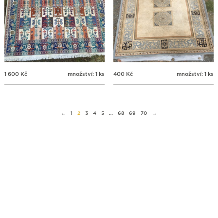
1 600
Kč
množství: 1 ks
400
Kč
množství: 1 ks
←
1
2
3
4
5
…
68
69
70
→