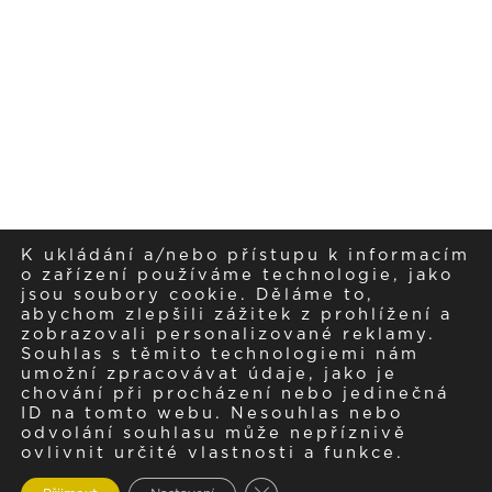
K ukládání a/nebo přístupu k informacím
o zařízení používáme technologie, jako
jsou soubory cookie. Děláme to,
abychom zlepšili zážitek z prohlížení a
zobrazovali personalizované reklamy.
Souhlas s těmito technologiemi nám
umožní zpracovávat údaje, jako je
chování při procházení nebo jedinečná
ID na tomto webu. Nesouhlas nebo
odvolání souhlasu může nepříznivě
ovlivnit určité vlastnosti a funkce.
Zavřít cookie lištu GDPR