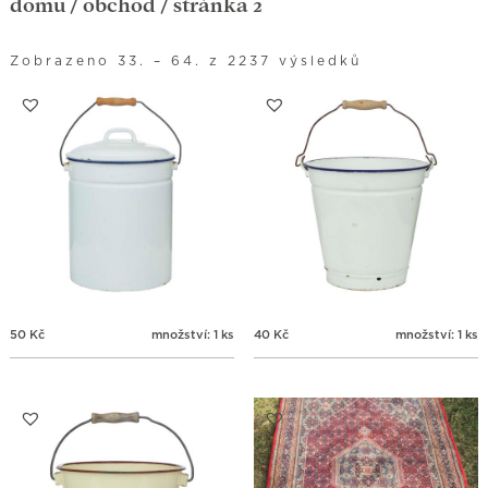
domů
/
obchod
/ stránka 2
Zobrazeno 33. – 64. z 2237 výsledků
50
Kč
množství: 1 ks
40
Kč
množství: 1 ks