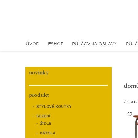
ÚVOD
ESHOP
PŮJČOVNA OSLAVY
PŮJČ
novinky
dom
produkt
Zobra
STYLOVÉ KOUTKY
SEZENÍ
ŽIDLE
KŘESLA