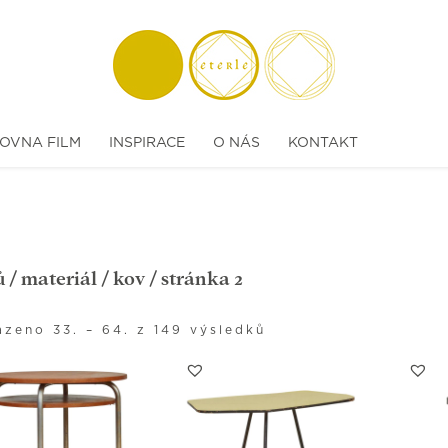
OVNA FILM
INSPIRACE
O NÁS
KONTAKT
ů
/ materiál /
kov
/ stránka 2
zeno 33. – 64. z 149 výsledků