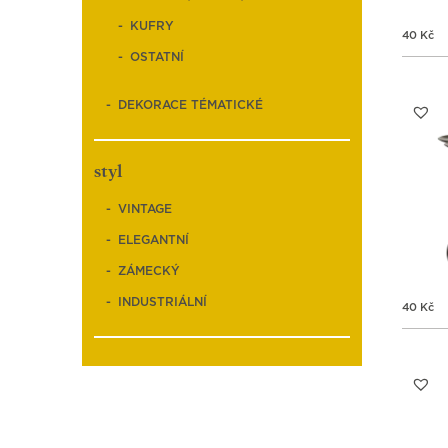
KUFRY
40
Kč
OSTATNÍ
DEKORACE TÉMATICKÉ
styl
VINTAGE
ELEGANTNÍ
ZÁMECKÝ
INDUSTRIÁLNÍ
40
Kč