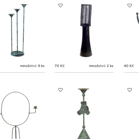
množství: 9 ks
70
Kč
množství: 2 ks
40
Kč